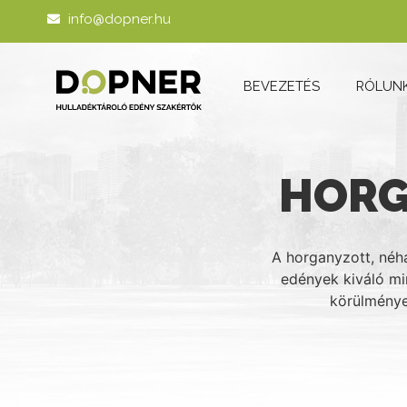
info@dopner.hu
BEVEZETÉS
RÓLUN
HORG
A horganyzott, néh
edények kiváló min
körülménye