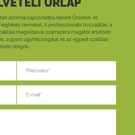
VÉTELI ŰRLAP
 után azonnal kapcsolatba lépünk Önökkel, és
megfelelő terméket. A professzionális hozzáállás, a
szállítási megoldások számunkra magától értetődő
s, a gyors ügyfélszolgálat és az egyedi szállítási
tődő dolgok.