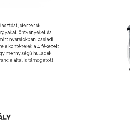
lasztást jelentenek
árgyakat, öntvényeket és
int nyaralókban, családi
re e konténerek a 4 fékezett
agy mennyiségű hulladék
ancia által is támogatott
ÁLY