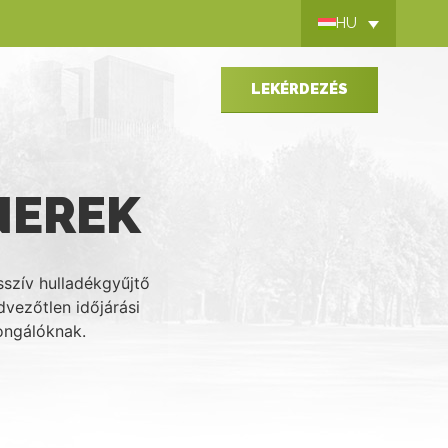
HU
LEKÉRDEZÉS
NEREK
szív hulladékgyűjtő
dvezőtlen időjárási
ongálóknak.