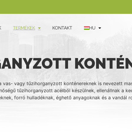
K
TERMÉKEK
KONTAKT
HU
ANYZOTT KONTÉ
a vas- vagy tűzihorganyzott konténereknek is nevezett mas
őségű tűzihorganyzott acélból készülnek, ellenállnak a ke
knek, forró hulladéknak, éghető anyagoknak és a vandál r