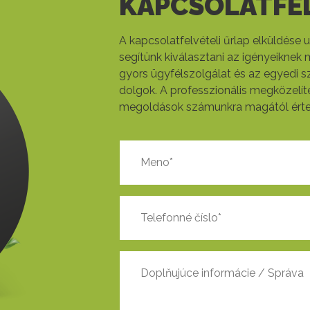
KAPCSOLATFEL
A kapcsolatfelvételi űrlap elküldése
segítünk kiválasztani az igényeiknek 
gyors ügyfélszolgálat és az egyedi 
dolgok. A professzionális megközelíté
megoldások számunkra magától érte